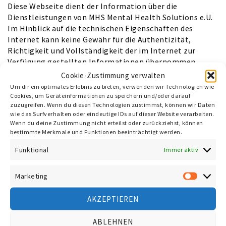
Diese Webseite dient der Information über die
Dienstleistungen von MHS Mental Health Solutions e.U.
Im Hinblick auf die technischen Eigenschaften des
Internet kann keine Gewähr für die Authentizität,
Richtigkeit und Vollständigkeit der im Internet zur
Verfügung gestellten Informationen übernommen
werden. Es wird auch keine Gewähr für die Verfügbarkeit
Cookie-Zustimmung verwalten
oder den Betrieb der gegenständlichen Homepage und
Um dir ein optimales Erlebnis zu bieten, verwenden wir Technologien wie
ihrer Inhalte übernommen.
Cookies, um Geräteinformationen zu speichern und/oder darauf
zuzugreifen. Wenn du diesen Technologien zustimmst, können wir Daten
Jede Haftung für unmittelbare, mittelbare oder
wie das Surfverhalten oder eindeutige IDs auf dieser Website verarbeiten.
sonstige Schäden, unabhängig von deren Ursachen, die
Wenn du deine Zustimmung nicht erteilst oder zurückziehst, können
aus der Benutzung oder Nichtverfügbarkeit der Daten
bestimmte Merkmale und Funktionen beeinträchtigt werden.
und Informationen dieser Homepage erwachsen, wird,
Funktional
soweit rechtlich zulässig, ausgeschlossen.
Immer aktiv
Der Inhalt dieser Homepage ist urheberrechtlich
geschützt. Die Informationen sind nur für die
Marketing
Market
persönliche Verwendung bestimmt. Jede weitergehende
Nutzung insbesondere die Speicherung in Datenbanken,
AKZEPTIEREN
Vervielfältigung und jede Form von gewerblicher
Nutzung sowie die Weitergabe an Dritte – auch in Teilen
ABLEHNEN