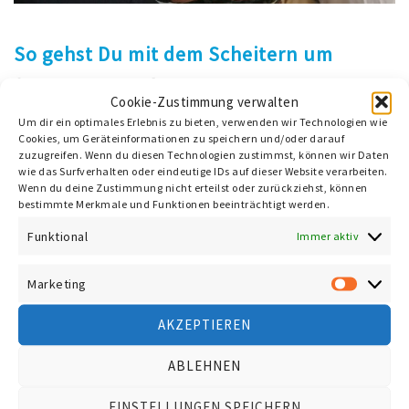
So gehst Du mit dem Scheitern um
mhsolutionseditor
MutMacher-Innen
,
Resilienz
Cookie-Zustimmung verwalten
Weil’s nicht immer läuft, wie wir das gerne hätten und
Um dir ein optimales Erlebnis zu bieten, verwenden wir Technologien wie
Cookies, um Geräteinformationen zu speichern und/oder darauf
wir soviel davon lernen können, wenn etwas schief geht,
zuzugreifen. Wenn du diesen Technologien zustimmst, können wir Daten
red‘ ich nicht nur bei den
www.mutmacher-innen.at
über
wie das Surfverhalten oder eindeutige IDs auf dieser Website verarbeiten.
Stolpersteine mit UnternehmerInnen sondern stehe
Wenn du deine Zustimmung nicht erteilst oder zurückziehst, können
auch der Wirtschaftskammer Rede und Antwort dazu im
bestimmte Merkmale und Funktionen beeinträchtigt werden.
Wissenspodcast
Funktional
Immer aktiv
Scheitern ist für viele Menschen immer noch sehr
schambesetzt. Scham und Schuldgefühle verhindern oft
Marketing
die Aufarbeitung der Gründe für das Scheitern. Oft wird
Market
außen vorgelassen, das Hinfallen und wieder Aufstehen
AKZEPTIEREN
einzigartige Chancen für die eigene Entwicklung bieten.
Jan Leber von der Wirtschaftskammer hat mich
ABLEHNEN
eingeladen, um über den Mut zum Scheitern zu sprechen.
Hier geht’s zum Interview im
Wissenspodcast der
EINSTELLUNGEN SPEICHERN