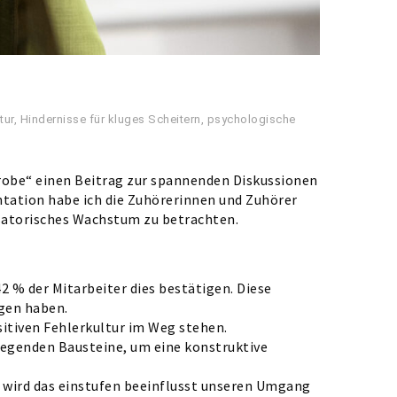
tur
,
Hindernisse für kluges Scheitern
,
psychologische
robe“ einen Beitrag zur spannenden Diskussionen
ntation habe ich die Zuhörerinnen und Zuhörer
isatorisches Wachstum zu betrachten.
2 % der Mitarbeiter dies bestätigen. Diese
igen haben.
sitiven Fehlerkultur im Weg stehen.
dlegenden Bausteine, um eine konstruktive
e wird das einstufen beeinflusst unseren Umgang