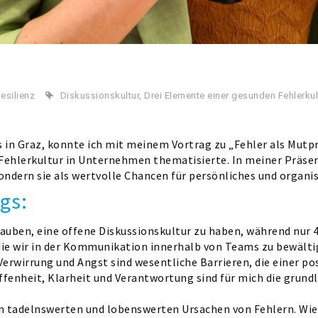
esilienz
Diskussionskultur
,
Drei Elemente einer gesunden Fehlerkul
in Graz, konnte ich mit meinem Vortrag zu „Fehler als Mutp
n Fehlerkultur in Unternehmen thematisierte. In meiner Präse
sondern sie als wertvolle Chancen für persönliches und organ
gs:
lauben, eine offene Diskussionskultur zu haben, während nur 4
die wir in der Kommunikation innerhalb von Teams zu bewält
Verwirrung und Angst sind wesentliche Barrieren, die einer po
Offenheit, Klarheit und Verantwortung sind für mich die grun
en tadelnswerten und lobenswerten Ursachen von Fehlern. Wi