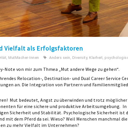
Vielfalt als Erfolgsfaktoren
ität
,
MutMacher-Innen
Anders sein
,
Diversity
,
Klarheit
,
psychologisc
ey-Note von mir zum Thmea „Mut andere Wege zu gehen“.
ührendes Relocation-, Destination- und Dual Career Service Ce
ungen an. Die Integration von Partnern und Familienmitgliede
en! ​ Mut bedeutet, Angst zu überwinden und trotz möglicher N
enten für eine sichere und produktive Arbeitsumgebung. ​
In
ötigen Sicherheit und Stabilität. Psychologische Sicherheit is
and mit dem Pferd da sei. Wieso? Weil Menschen manchmal die
hen zu mehr Vielfalt im Unternehmen?